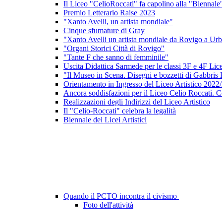
Il Liceo "CelioRoccati" fa capolino alla "Biennale
Premio Letterario Raise 2023
"Xanto Avelli, un artista mondiale"
Cinque sfumature di Gray
"Xanto Avelli un artista mondiale da Rovigo a Ur
"Organi Storici Città di Rovigo"
"Tante F che sanno di femminile"
Uscita Didattica Sarmede per le classi 3F e 4F Lice
"Il Museo in Scena. Disegni e bozzetti di Gabbris 
Orientamento in Ingresso del Liceo Artistico 2022
Ancora soddisfazioni per il Liceo Celio Roccati. C
Realizzazioni degli Indirizzi del Liceo Artistico
Il "Celio-Roccati" celebra la legalità
Biennale dei Licei Artistici
Quando il PCTO incontra il civismo
Foto dell'attività