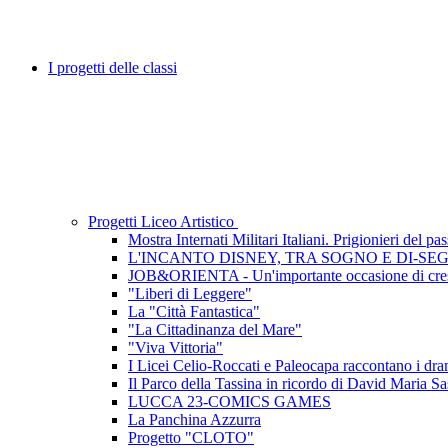
I progetti delle classi
Progetti Liceo Artistico
Mostra Internati Militari Italiani. Prigionieri del pa
L'INCANTO DISNEY, TRA SOGNO E DI-SE
JOB&ORIENTA - Un'importante occasione di cres
"Liberi di Leggere"
La "Città Fantastica"
"La Cittadinanza del Mare"
"Viva Vittoria"
I Licei Celio-Roccati e Paleocapa raccontano i dramm
Il Parco della Tassina in ricordo di David Maria Sa
LUCCA 23-COMICS GAMES
La Panchina Azzurra
Progetto "CLOTO"