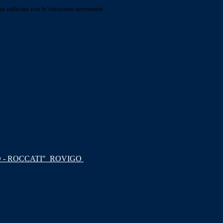
o indicato con le istruzioni necessarie.
 - ROCCATI"
ROVIGO