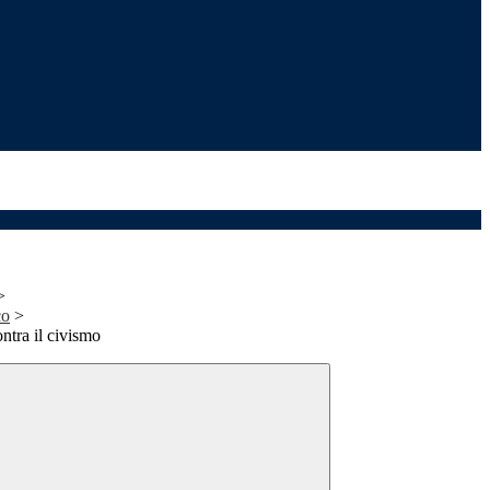
>
co
>
tra il civismo