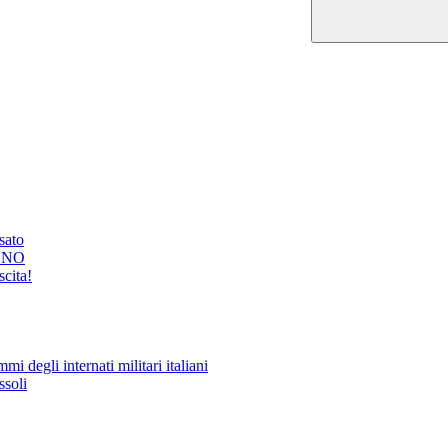
ssato
GNO
cita!
i degli internati militari italiani
ssoli