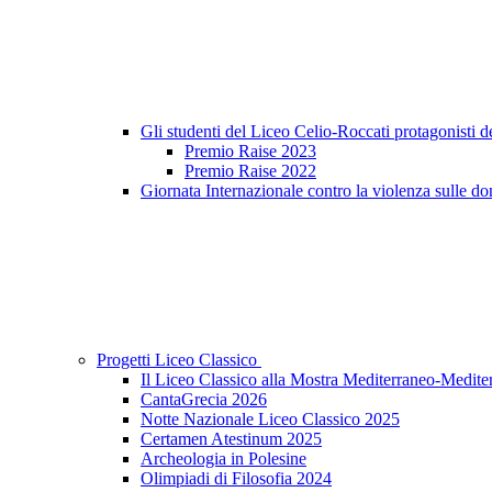
Gli studenti del Liceo Celio-Roccati protagonisti 
Premio Raise 2023
Premio Raise 2022
Giornata Internazionale contro la violenza sulle do
Progetti Liceo Classico
Il Liceo Classico alla Mostra Mediterraneo-Medite
CantaGrecia 2026
Notte Nazionale Liceo Classico 2025
Certamen Atestinum 2025
Archeologia in Polesine
Olimpiadi di Filosofia 2024