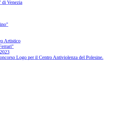
" di Venezia
bino"
o Artistico
Ferrari"
/2023
oncorso Logo per il Centro Antiviolenza del Polesine.