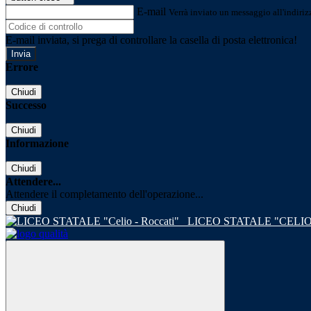
E-mail
Verrà inviato un messaggio all'indirizz
E-mail inviata, si prega di controllare la casella di posta elettronica!
Errore
Chiudi
Successo
Chiudi
Informazione
Chiudi
Attendere...
Attendere il completamento dell'operazione...
Chiudi
LICEO STATALE "CELIO