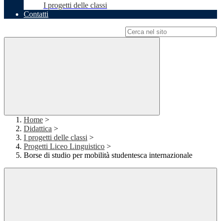
I progetti delle classi
Contatti
Campo di ricerca per le pagine del sito
Home
>
Didattica
>
I progetti delle classi
>
Progetti Liceo Linguistico
>
Borse di studio per mobilità studentesca internazionale