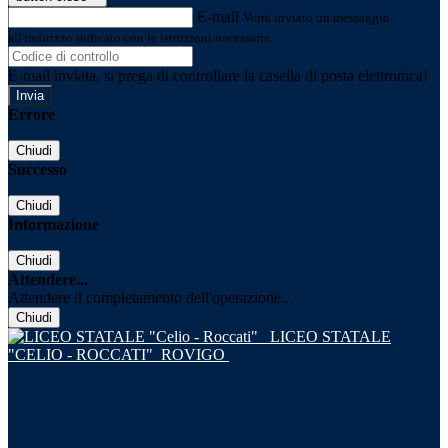
E-mail
Verrà inviato un messaggio
all'indirizzo indicato con le istruzioni necessarie.
E-mail inviata, si prega di controllare la casella di posta elettronica!
Errore
Chiudi
Successo
Chiudi
Informazione
Chiudi
Attendere...
Attendere il completamento dell'operazione...
Chiudi
LICEO STATALE
"CELIO - ROCCATI"
ROVIGO