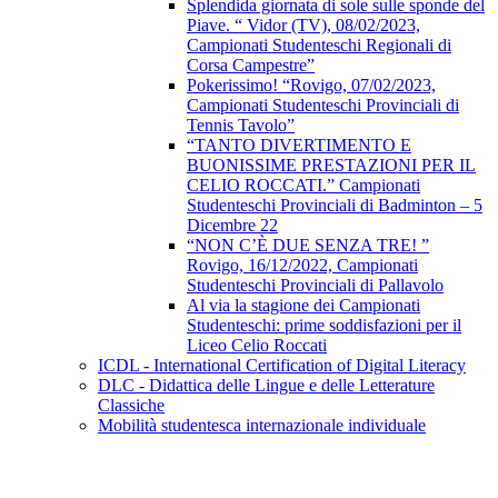
Splendida giornata di sole sulle sponde del
Piave. “ Vidor (TV), 08/02/2023,
Campionati Studenteschi Regionali di
Corsa Campestre”
Pokerissimo! “Rovigo, 07/02/2023,
Campionati Studenteschi Provinciali di
Tennis Tavolo”
“TANTO DIVERTIMENTO E
BUONISSIME PRESTAZIONI PER IL
CELIO ROCCATI.” Campionati
Studenteschi Provinciali di Badminton – 5
Dicembre 22
“NON C’È DUE SENZA TRE! ”
Rovigo, 16/12/2022, Campionati
Studenteschi Provinciali di Pallavolo
Al via la stagione dei Campionati
Studenteschi: prime soddisfazioni per il
Liceo Celio Roccati
ICDL - International Certification of Digital Literacy
DLC - Didattica delle Lingue e delle Letterature
Classiche
Mobilità studentesca internazionale individuale