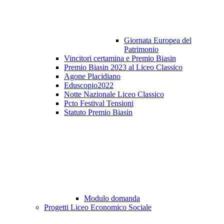
Giornata Europea del
Patrimonio
Vincitori certamina e Premio Biasin
Premio Biasin 2023 al Liceo Classico
Agone Placidiano
Eduscopio2022
Notte Nazionale Liceo Classico
Pcto Festival Tensioni
Statuto Premio Biasin
Modulo domanda
Progetti Liceo Economico Sociale