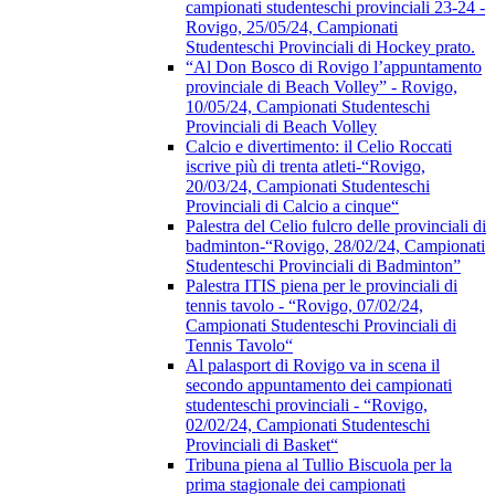
campionati studenteschi provinciali 23-24 -
Rovigo, 25/05/24, Campionati
Studenteschi Provinciali di Hockey prato.
“Al Don Bosco di Rovigo l’appuntamento
provinciale di Beach Volley” - Rovigo,
10/05/24, Campionati Studenteschi
Provinciali di Beach Volley
Calcio e divertimento: il Celio Roccati
iscrive più di trenta atleti-“Rovigo,
20/03/24, Campionati Studenteschi
Provinciali di Calcio a cinque“
Palestra del Celio fulcro delle provinciali di
badminton-“Rovigo, 28/02/24, Campionati
Studenteschi Provinciali di Badminton”
Palestra ITIS piena per le provinciali di
tennis tavolo - “Rovigo, 07/02/24,
Campionati Studenteschi Provinciali di
Tennis Tavolo“
Al palasport di Rovigo va in scena il
secondo appuntamento dei campionati
studenteschi provinciali - “Rovigo,
02/02/24, Campionati Studenteschi
Provinciali di Basket“
Tribuna piena al Tullio Biscuola per la
prima stagionale dei campionati