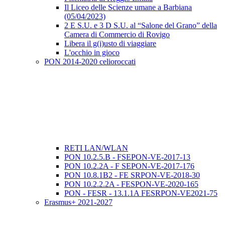
Il Liceo delle Scienze umane a Barbiana
(05/04/2023)
2 E S.U. e 3 D S.U. al “Salone del Grano” della
Camera di Commercio di Rovigo
Libera il g(i)usto di viaggiare
L'occhio in gioco
PON 2014-2020 celioroccati
RETI LAN/WLAN
PON 10.2.5.B - FSEPON-VE-2017-13
PON 10.2.2A - F SEPON-VE-2017-176
PON 10.8.1B2 - FE SRPON-VE-2018-30
PON 10.2.2.2A - FESPON-VE-2020-165
PON - FESR - 13.1.1A FESRPON-VE2021-75
Erasmus+ 2021-2027