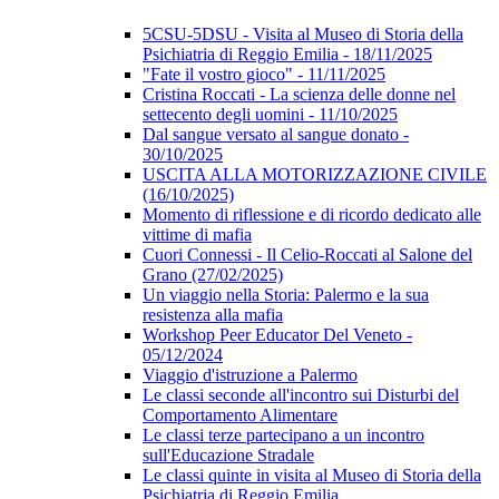
5CSU-5DSU - Visita al Museo di Storia della
Psichiatria di Reggio Emilia - 18/11/2025
"Fate il vostro gioco" - 11/11/2025
Cristina Roccati - La scienza delle donne nel
settecento degli uomini - 11/10/2025
Dal sangue versato al sangue donato -
30/10/2025
USCITA ALLA MOTORIZZAZIONE CIVILE
(16/10/2025)
Momento di riflessione e di ricordo dedicato alle
vittime di mafia
Cuori Connessi - Il Celio-Roccati al Salone del
Grano (27/02/2025)
Un viaggio nella Storia: Palermo e la sua
resistenza alla mafia
Workshop Peer Educator Del Veneto -
05/12/2024
Viaggio d'istruzione a Palermo
Le classi seconde all'incontro sui Disturbi del
Comportamento Alimentare
Le classi terze partecipano a un incontro
sull'Educazione Stradale
Le classi quinte in visita al Museo di Storia della
Psichiatria di Reggio Emilia