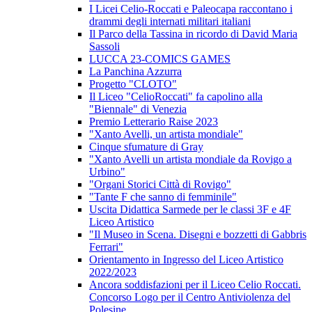
I Licei Celio-Roccati e Paleocapa raccontano i
drammi degli internati militari italiani
Il Parco della Tassina in ricordo di David Maria
Sassoli
LUCCA 23-COMICS GAMES
La Panchina Azzurra
Progetto "CLOTO"
Il Liceo "CelioRoccati" fa capolino alla
"Biennale" di Venezia
Premio Letterario Raise 2023
"Xanto Avelli, un artista mondiale"
Cinque sfumature di Gray
"Xanto Avelli un artista mondiale da Rovigo a
Urbino"
"Organi Storici Città di Rovigo"
"Tante F che sanno di femminile"
Uscita Didattica Sarmede per le classi 3F e 4F
Liceo Artistico
"Il Museo in Scena. Disegni e bozzetti di Gabbris
Ferrari"
Orientamento in Ingresso del Liceo Artistico
2022/2023
Ancora soddisfazioni per il Liceo Celio Roccati.
Concorso Logo per il Centro Antiviolenza del
Polesine.