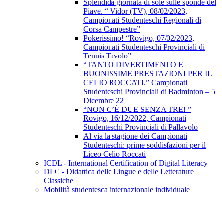
Splendida giornata di sole sulle sponde del
Piave. “ Vidor (TV), 08/02/2023,
Campionati Studenteschi Regionali di
Corsa Campestre”
Pokerissimo! “Rovigo, 07/02/2023,
Campionati Studenteschi Provinciali di
Tennis Tavolo”
“TANTO DIVERTIMENTO E
BUONISSIME PRESTAZIONI PER IL
CELIO ROCCATI.” Campionati
Studenteschi Provinciali di Badminton – 5
Dicembre 22
“NON C’È DUE SENZA TRE! ”
Rovigo, 16/12/2022, Campionati
Studenteschi Provinciali di Pallavolo
Al via la stagione dei Campionati
Studenteschi: prime soddisfazioni per il
Liceo Celio Roccati
ICDL - International Certification of Digital Literacy
DLC - Didattica delle Lingue e delle Letterature
Classiche
Mobilità studentesca internazionale individuale