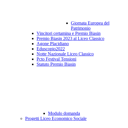
Giornata Europea del
Patrimonio
Vincitori certamina e Premio Biasin
Premio Biasin 2023 al Liceo Classico
Agone Placidiano
Eduscopio2022
Notte Nazionale Liceo Classico
Pcto Festival Tensioni
Statuto Premio Biasin
Modulo domanda
Progetti Liceo Economico Sociale