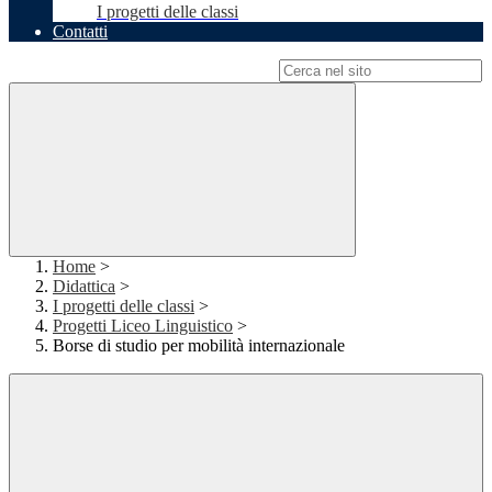
I progetti delle classi
Contatti
Campo di ricerca per le pagine del sito
Home
>
Didattica
>
I progetti delle classi
>
Progetti Liceo Linguistico
>
Borse di studio per mobilità internazionale