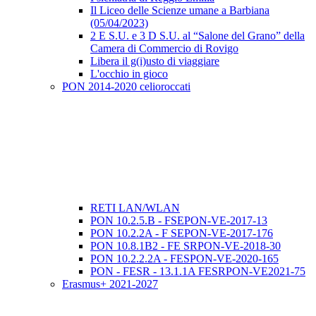
Il Liceo delle Scienze umane a Barbiana
(05/04/2023)
2 E S.U. e 3 D S.U. al “Salone del Grano” della
Camera di Commercio di Rovigo
Libera il g(i)usto di viaggiare
L'occhio in gioco
PON 2014-2020 celioroccati
RETI LAN/WLAN
PON 10.2.5.B - FSEPON-VE-2017-13
PON 10.2.2A - F SEPON-VE-2017-176
PON 10.8.1B2 - FE SRPON-VE-2018-30
PON 10.2.2.2A - FESPON-VE-2020-165
PON - FESR - 13.1.1A FESRPON-VE2021-75
Erasmus+ 2021-2027