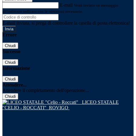
E-mail
Verrà inviato un messaggio
all'indirizzo indicato con le istruzioni necessarie.
E-mail inviata, si prega di controllare la casella di posta elettronica!
Errore
Chiudi
Successo
Chiudi
Informazione
Chiudi
Attendere...
Attendere il completamento dell'operazione...
Chiudi
LICEO STATALE
"CELIO - ROCCATI"
ROVIGO