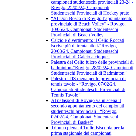
campionati studenteschi provinciali 23-24 -
Rovigo, 25/05/24, Campionati
Studenteschi Provinciali di Hockey prato.
“Al Don Bosco di Rovigo l’appuntamento
provinciale di Beach Volley” - Rovigo,
10/05/24, Campionati Studenteschi
Provinciali di Beach Volley
Calcio e divertimento: il Celio Roccati
iscrive più di trenta atleti-“Rovigo,
20/03/24, Campionati Studenteschi
Provinciali di Calcio a cinque“
Palestra del Celio fulcro delle provinciali di
badminton-“Rovigo, 28/02/24, Campionati
Studenteschi Provinciali di Badminton”
Palestra ITIS piena per le provinciali di
tennis tavolo - “Rovigo, 07/02/24,
Campionati Studenteschi Provinciali di
Tennis Tavolo“
Al palasport di Rovigo va in scena il
secondo appuntamento dei campionati
studenteschi provinciali - “Rovigo,
02/02/24, Campionati Studenteschi
Provinciali di Basket“
Tribuna piena al Tullio Biscuola per la
prima stagionale dei campionati