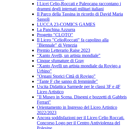
I Licei Celio-Roccati e Paleocapa raccontano i
drammi degli internati militari italiani
Il Parco della Tassina in ricordo di David Maria
Sassoli
LUCCA 23-COMICS GAMES
La Panchina Azzurra
Progetto "CLOTO"
Il Liceo "CelioRoccati" fa capolino alla
"Biennale" di Venezia
Premio Letterario Raise 2023
"Xanto Avelli, un artista mondiale"
Cinque sfumature di Gray
"Xanto Avelli un artista mondiale da Rovigo a
Urbino"
"Organi Storici Città di Rovigo"
"Tante F che sanno di femminile"
Uscita Didattica Sarmede per le classi 3F e 4F
Liceo Artistico
"Il Museo in Scena. Disegni e bozzetti di Gabbris
Ferrari"
Orientamento in Ingresso del Liceo Artistico
2022/2023
Ancora soddisfazioni per il Liceo Celio Roccati.
Concorso Logo per il Centro Antiviolenza del
Polesine.