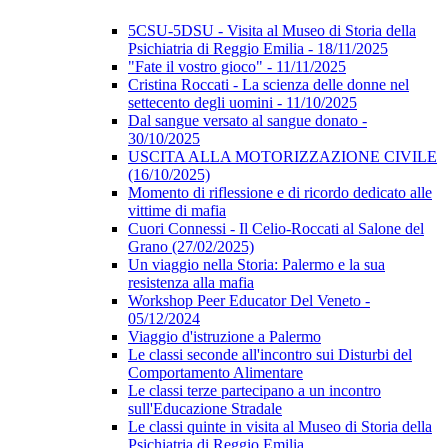
5CSU-5DSU - Visita al Museo di Storia della
Psichiatria di Reggio Emilia - 18/11/2025
"Fate il vostro gioco" - 11/11/2025
Cristina Roccati - La scienza delle donne nel
settecento degli uomini - 11/10/2025
Dal sangue versato al sangue donato -
30/10/2025
USCITA ALLA MOTORIZZAZIONE CIVILE
(16/10/2025)
Momento di riflessione e di ricordo dedicato alle
vittime di mafia
Cuori Connessi - Il Celio-Roccati al Salone del
Grano (27/02/2025)
Un viaggio nella Storia: Palermo e la sua
resistenza alla mafia
Workshop Peer Educator Del Veneto -
05/12/2024
Viaggio d'istruzione a Palermo
Le classi seconde all'incontro sui Disturbi del
Comportamento Alimentare
Le classi terze partecipano a un incontro
sull'Educazione Stradale
Le classi quinte in visita al Museo di Storia della
Psichiatria di Reggio Emilia