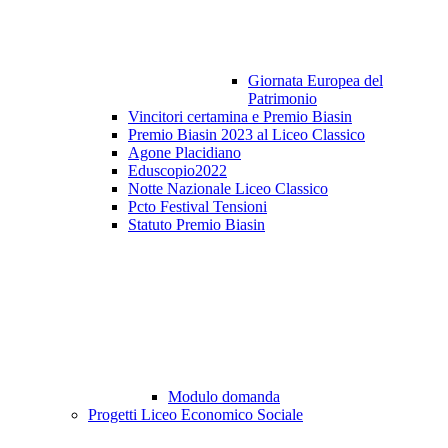
Giornata Europea del
Patrimonio
Vincitori certamina e Premio Biasin
Premio Biasin 2023 al Liceo Classico
Agone Placidiano
Eduscopio2022
Notte Nazionale Liceo Classico
Pcto Festival Tensioni
Statuto Premio Biasin
Modulo domanda
Progetti Liceo Economico Sociale