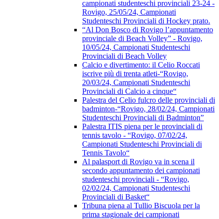
campionati studenteschi provinciali 23-24 -
Rovigo, 25/05/24, Campionati
Studenteschi Provinciali di Hockey prato.
“Al Don Bosco di Rovigo l’appuntamento
provinciale di Beach Volley” - Rovigo,
10/05/24, Campionati Studenteschi
Provinciali di Beach Volley
Calcio e divertimento: il Celio Roccati
iscrive più di trenta atleti-“Rovigo,
20/03/24, Campionati Studenteschi
Provinciali di Calcio a cinque“
Palestra del Celio fulcro delle provinciali di
badminton-“Rovigo, 28/02/24, Campionati
Studenteschi Provinciali di Badminton”
Palestra ITIS piena per le provinciali di
tennis tavolo - “Rovigo, 07/02/24,
Campionati Studenteschi Provinciali di
Tennis Tavolo“
Al palasport di Rovigo va in scena il
secondo appuntamento dei campionati
studenteschi provinciali - “Rovigo,
02/02/24, Campionati Studenteschi
Provinciali di Basket“
Tribuna piena al Tullio Biscuola per la
prima stagionale dei campionati