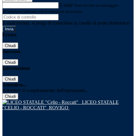
E-mail
Verrà inviato un messaggio
all'indirizzo indicato con le istruzioni necessarie.
E-mail inviata, si prega di controllare la casella di posta elettronica!
Errore
Chiudi
Successo
Chiudi
Informazione
Chiudi
Attendere...
Attendere il completamento dell'operazione...
Chiudi
LICEO STATALE
"CELIO - ROCCATI"
ROVIGO