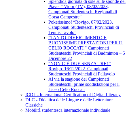
Splendida giornata di sole sulle sponde del
Piave. “ Vidor (TV), 08/02/2023,
Campionati Studenteschi Regionali di
Corsa Campestre”
Pokerissimo! “Rovigo, 07/02/2023,
Campionati Studenteschi Provinciali di
Tennis Tavolo”
“TANTO DIVERTIMENTO E
BUONISSIME PRESTAZIONI PER IL
CELIO ROCCATI.” Campionati
Studenteschi Provinciali di Badminton – 5
Dicembre 22
“NON C’È DUE SENZA TRE! ”
Rovigo, 16/12/2022, Campionati
Studenteschi Provinciali di Pallavolo
Al via la stagione dei Campionati
Studenteschi: prime soddisfazioni per il
Liceo Celio Roccati
ICDL - International Certification of Digital Literacy
DLC - Didattica delle Lingue e delle Letterature
Classiche
Mobilità studentesca internazionale individuale