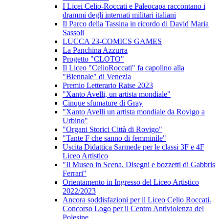
I Licei Celio-Roccati e Paleocapa raccontano i
drammi degli internati militari italiani
Il Parco della Tassina in ricordo di David Maria
Sassoli
LUCCA 23-COMICS GAMES
La Panchina Azzurra
Progetto "CLOTO"
Il Liceo "CelioRoccati" fa capolino alla
"Biennale" di Venezia
Premio Letterario Raise 2023
"Xanto Avelli, un artista mondiale"
Cinque sfumature di Gray
"Xanto Avelli un artista mondiale da Rovigo a
Urbino"
"Organi Storici Città di Rovigo"
"Tante F che sanno di femminile"
Uscita Didattica Sarmede per le classi 3F e 4F
Liceo Artistico
"Il Museo in Scena. Disegni e bozzetti di Gabbris
Ferrari"
Orientamento in Ingresso del Liceo Artistico
2022/2023
Ancora soddisfazioni per il Liceo Celio Roccati.
Concorso Logo per il Centro Antiviolenza del
Polesine.