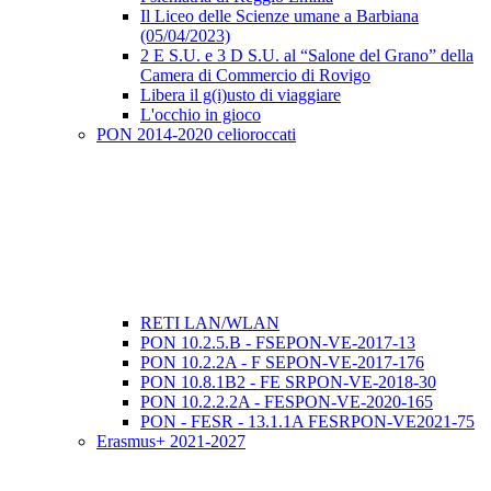
Il Liceo delle Scienze umane a Barbiana
(05/04/2023)
2 E S.U. e 3 D S.U. al “Salone del Grano” della
Camera di Commercio di Rovigo
Libera il g(i)usto di viaggiare
L'occhio in gioco
PON 2014-2020 celioroccati
RETI LAN/WLAN
PON 10.2.5.B - FSEPON-VE-2017-13
PON 10.2.2A - F SEPON-VE-2017-176
PON 10.8.1B2 - FE SRPON-VE-2018-30
PON 10.2.2.2A - FESPON-VE-2020-165
PON - FESR - 13.1.1A FESRPON-VE2021-75
Erasmus+ 2021-2027