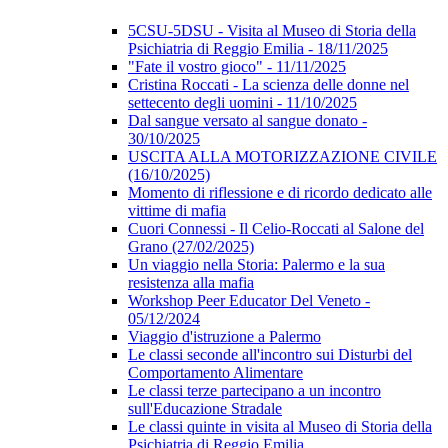
5CSU-5DSU - Visita al Museo di Storia della
Psichiatria di Reggio Emilia - 18/11/2025
"Fate il vostro gioco" - 11/11/2025
Cristina Roccati - La scienza delle donne nel
settecento degli uomini - 11/10/2025
Dal sangue versato al sangue donato -
30/10/2025
USCITA ALLA MOTORIZZAZIONE CIVILE
(16/10/2025)
Momento di riflessione e di ricordo dedicato alle
vittime di mafia
Cuori Connessi - Il Celio-Roccati al Salone del
Grano (27/02/2025)
Un viaggio nella Storia: Palermo e la sua
resistenza alla mafia
Workshop Peer Educator Del Veneto -
05/12/2024
Viaggio d'istruzione a Palermo
Le classi seconde all'incontro sui Disturbi del
Comportamento Alimentare
Le classi terze partecipano a un incontro
sull'Educazione Stradale
Le classi quinte in visita al Museo di Storia della
Psichiatria di Reggio Emilia