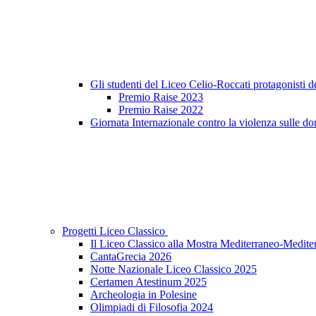
Gli studenti del Liceo Celio-Roccati protagonisti 
Premio Raise 2023
Premio Raise 2022
Giornata Internazionale contro la violenza sulle do
Progetti Liceo Classico
Il Liceo Classico alla Mostra Mediterraneo-Medite
CantaGrecia 2026
Notte Nazionale Liceo Classico 2025
Certamen Atestinum 2025
Archeologia in Polesine
Olimpiadi di Filosofia 2024