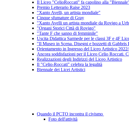
Il Liceo "CelioRoccati" fa capolino alla "Biennale
Premio Letterario Raise 2023
"Xanto Avelli, un artista mondiale"
Cinque sfumature di Gray
"Xanto Avelli un artista mondiale da Rovigo a Ur
"Organi Storici Città di Rovigo"
"Tante F che sanno di femminile"
Uscita Didattica Sarmede per le classi 3F e 4F Lice
"Il Museo in Scena. Disegni e bozzetti di Gabbris 
Orientamento in Ingresso del Liceo Artistico 2022
Ancora soddisfazioni per il Liceo Celio Roccati. C
Realizzazioni degli Indirizzi del Liceo Artistico
Il "Celio-Roccati" celebra la legalità
Biennale dei Licei Artistici
Quando il PCTO incontra il civismo
Foto dell'attività