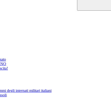
ssato
GNO
cita!
i degli internati militari italiani
ssoli