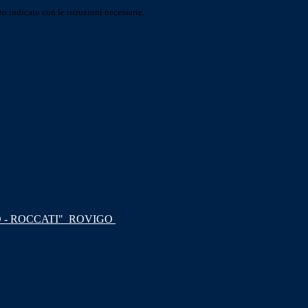
o indicato con le istruzioni necessarie.
 - ROCCATI"
ROVIGO