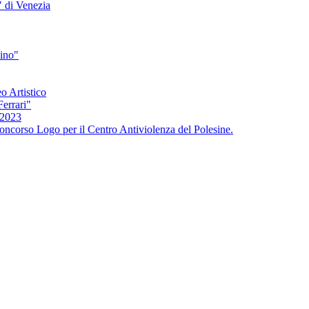
" di Venezia
bino"
o Artistico
Ferrari"
/2023
oncorso Logo per il Centro Antiviolenza del Polesine.