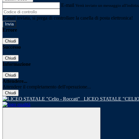
E-mail
Verrà inviato un messaggio all'indirizz
E-mail inviata, si prega di controllare la casella di posta elettronica!
Errore
Chiudi
Successo
Chiudi
Informazione
Chiudi
Attendere...
Attendere il completamento dell'operazione...
Chiudi
LICEO STATALE "CELIO