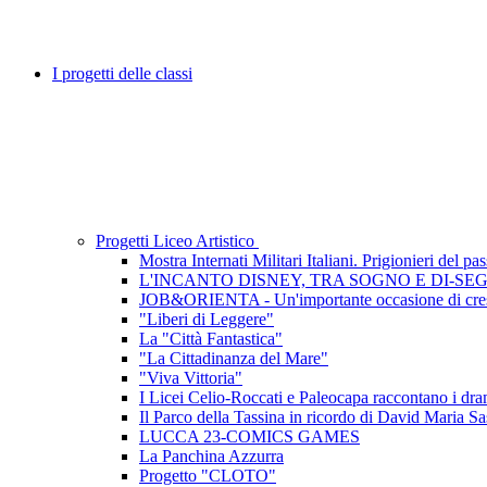
I progetti delle classi
Progetti Liceo Artistico
Mostra Internati Militari Italiani. Prigionieri del pa
L'INCANTO DISNEY, TRA SOGNO E DI-SE
JOB&ORIENTA - Un'importante occasione di cres
"Liberi di Leggere"
La "Città Fantastica"
"La Cittadinanza del Mare"
"Viva Vittoria"
I Licei Celio-Roccati e Paleocapa raccontano i dramm
Il Parco della Tassina in ricordo di David Maria Sa
LUCCA 23-COMICS GAMES
La Panchina Azzurra
Progetto "CLOTO"