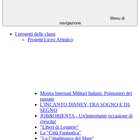
Menu di
navigazione
I progetti delle classi
Progetti Liceo Artistico
Mostra Internati Militari Italiani. Prigionieri del
passato
L'INCANTO DISNEY, TRA SOGNO E DI-
SEGNO
JOB&ORIENTA - Un'importante occasione di
crescita!
"Liberi di Leggere"
La "Città Fantastica"
"La Cittadinanza del Mare"