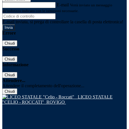
E-mail
Verrà inviato un messaggio
all'indirizzo indicato con le istruzioni necessarie.
E-mail inviata, si prega di controllare la casella di posta elettronica!
Errore
Chiudi
Successo
Chiudi
Informazione
Chiudi
Attendere...
Attendere il completamento dell'operazione...
Chiudi
LICEO STATALE
"CELIO - ROCCATI"
ROVIGO