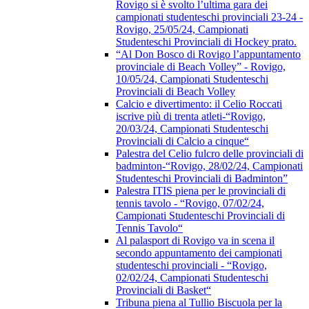
Rovigo si è svolto l’ultima gara dei
campionati studenteschi provinciali 23-24 -
Rovigo, 25/05/24, Campionati
Studenteschi Provinciali di Hockey prato.
“Al Don Bosco di Rovigo l’appuntamento
provinciale di Beach Volley” - Rovigo,
10/05/24, Campionati Studenteschi
Provinciali di Beach Volley
Calcio e divertimento: il Celio Roccati
iscrive più di trenta atleti-“Rovigo,
20/03/24, Campionati Studenteschi
Provinciali di Calcio a cinque“
Palestra del Celio fulcro delle provinciali di
badminton-“Rovigo, 28/02/24, Campionati
Studenteschi Provinciali di Badminton”
Palestra ITIS piena per le provinciali di
tennis tavolo - “Rovigo, 07/02/24,
Campionati Studenteschi Provinciali di
Tennis Tavolo“
Al palasport di Rovigo va in scena il
secondo appuntamento dei campionati
studenteschi provinciali - “Rovigo,
02/02/24, Campionati Studenteschi
Provinciali di Basket“
Tribuna piena al Tullio Biscuola per la