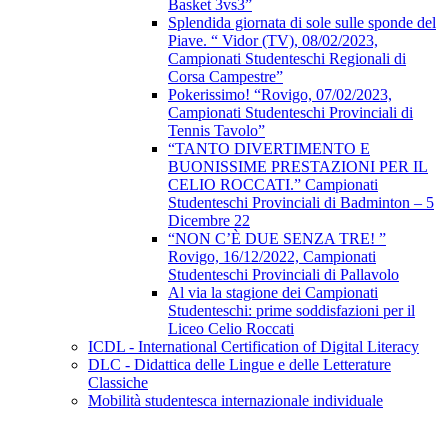
Basket 3vs3”
Splendida giornata di sole sulle sponde del
Piave. “ Vidor (TV), 08/02/2023,
Campionati Studenteschi Regionali di
Corsa Campestre”
Pokerissimo! “Rovigo, 07/02/2023,
Campionati Studenteschi Provinciali di
Tennis Tavolo”
“TANTO DIVERTIMENTO E
BUONISSIME PRESTAZIONI PER IL
CELIO ROCCATI.” Campionati
Studenteschi Provinciali di Badminton – 5
Dicembre 22
“NON C’È DUE SENZA TRE! ”
Rovigo, 16/12/2022, Campionati
Studenteschi Provinciali di Pallavolo
Al via la stagione dei Campionati
Studenteschi: prime soddisfazioni per il
Liceo Celio Roccati
ICDL - International Certification of Digital Literacy
DLC - Didattica delle Lingue e delle Letterature
Classiche
Mobilità studentesca internazionale individuale