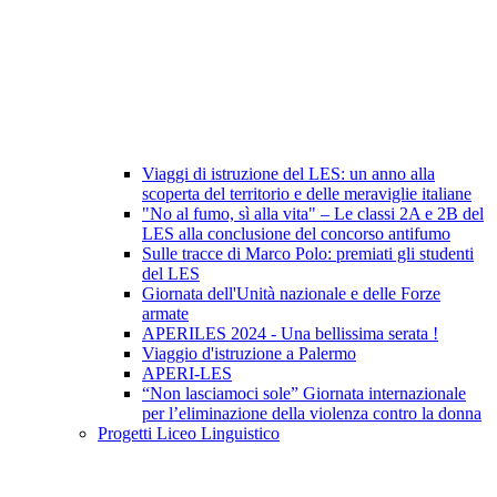
Viaggi di istruzione del LES: un anno alla
scoperta del territorio e delle meraviglie italiane
"No al fumo, sì alla vita" – Le classi 2A e 2B del
LES alla conclusione del concorso antifumo
Sulle tracce di Marco Polo: premiati gli studenti
del LES
Giornata dell'Unità nazionale e delle Forze
armate
APERILES 2024 - Una bellissima serata !
Viaggio d'istruzione a Palermo
APERI-LES
“Non lasciamoci sole” Giornata internazionale
per l’eliminazione della violenza contro la donna
Progetti Liceo Linguistico