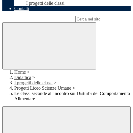
I progetti delle classi
Contatti
Campo di ricerca per le pagine del sito
Home
>
Didattica
>
I progetti delle classi
>
Progetti Liceo Scienze Umane
>
Le classi seconde all'incontro sui Disturbi del Comportamento
Alimentare