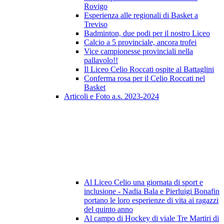
Rovigo
Esperienza alle regionali di Basket a
Treviso
Badminton, due podi per il nostro Liceo
Calcio a 5 provinciale, ancora trofei
Vice campionesse provinciali nella
pallavolo!!
Il Liceo Celio Roccati ospite al Battaglini
Conferma rosa per il Celio Roccati nel
Basket
Articoli e Foto a.s. 2023-2024
Al Liceo Celio una giornata di sport e
inclusione - Nadia Bala e Pierluigi Bonafin
portano le loro esperienze di vita ai ragazzi
del quinto anno
Al campo di Hockey di viale Tre Martiri di