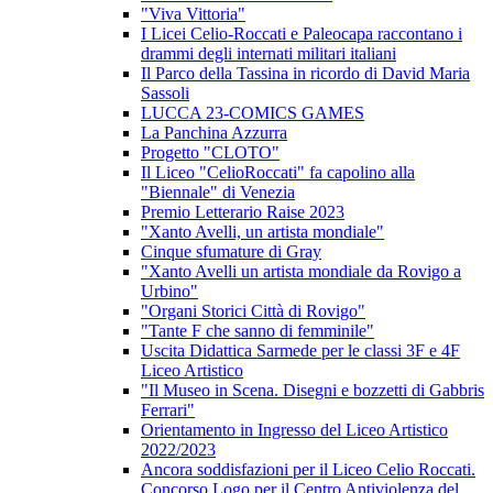
"Viva Vittoria"
I Licei Celio-Roccati e Paleocapa raccontano i
drammi degli internati militari italiani
Il Parco della Tassina in ricordo di David Maria
Sassoli
LUCCA 23-COMICS GAMES
La Panchina Azzurra
Progetto "CLOTO"
Il Liceo "CelioRoccati" fa capolino alla
"Biennale" di Venezia
Premio Letterario Raise 2023
"Xanto Avelli, un artista mondiale"
Cinque sfumature di Gray
"Xanto Avelli un artista mondiale da Rovigo a
Urbino"
"Organi Storici Città di Rovigo"
"Tante F che sanno di femminile"
Uscita Didattica Sarmede per le classi 3F e 4F
Liceo Artistico
"Il Museo in Scena. Disegni e bozzetti di Gabbris
Ferrari"
Orientamento in Ingresso del Liceo Artistico
2022/2023
Ancora soddisfazioni per il Liceo Celio Roccati.
Concorso Logo per il Centro Antiviolenza del