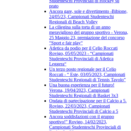
Studenteschi Provinciali di Hockey su
prato
Ancora gare, sole e divertimento -Bibione,
24/05/23, Campionati Studenteschi
Regionali di Beach Volley
La ciliegina sulla torta di un anno
meraviglioso del gruppo sportivo - Verona,
25 Maggio 23, premiazione del concorso
“Sport e fair play“
Atletica da podio per il Celio Roccati
Rovigo, 05/05/2023 - “Campionati
Studenteschi Provinciali di Atletica
Leggera“
Un terzo posto regionale per il Celio
Roccati - “ Este, 03/05/2023, Campionati
Studenteschi Regionali di Tennis Tavolo”
Una buona esperienza per il futuro!
Verona, 19/04/2023, Campionati
Studenteschi Regionali di Basket 3x3
Ondata di partecipazione per il Calcio a 5.
Rovigo, 22/03/2023, Campionati
Studenteschi Provinciali di Calcio a 5
Ancora soddisfazioni con il gruppo
sportivo!” Rovigo, 14/02/2023,
Campionati Studenteschi Provinciali di