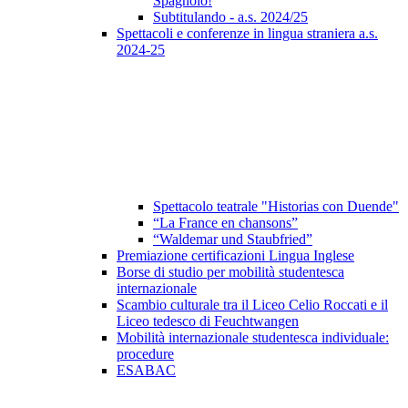
Spagnolo!
Subtitulando - a.s. 2024/25
Spettacoli e conferenze in lingua straniera a.s.
2024-25
Spettacolo teatrale "Historias con Duende"
“La France en chansons”
“Waldemar und Staubfried”
Premiazione certificazioni Lingua Inglese
Borse di studio per mobilità studentesca
internazionale
Scambio culturale tra il Liceo Celio Roccati e il
Liceo tedesco di Feuchtwangen
Mobilità internazionale studentesca individuale:
procedure
ESABAC