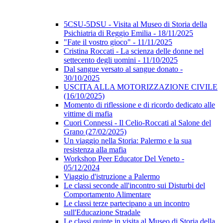
5CSU-5DSU - Visita al Museo di Storia della
Psichiatria di Reggio Emilia - 18/11/2025
"Fate il vostro gioco" - 11/11/2025
Cristina Roccati - La scienza delle donne nel
settecento degli uomini - 11/10/2025
Dal sangue versato al sangue donato -
30/10/2025
USCITA ALLA MOTORIZZAZIONE CIVILE
(16/10/2025)
Momento di riflessione e di ricordo dedicato alle
vittime di mafia
Cuori Connessi - Il Celio-Roccati al Salone del
Grano (27/02/2025)
Un viaggio nella Storia: Palermo e la sua
resistenza alla mafia
Workshop Peer Educator Del Veneto -
05/12/2024
Viaggio d'istruzione a Palermo
Le classi seconde all'incontro sui Disturbi del
Comportamento Alimentare
Le classi terze partecipano a un incontro
sull'Educazione Stradale
Le classi quinte in visita al Museo di Storia della