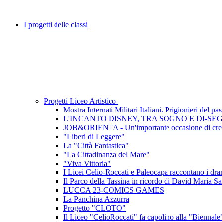
I progetti delle classi
Progetti Liceo Artistico
Mostra Internati Militari Italiani. Prigionieri del pa
L'INCANTO DISNEY, TRA SOGNO E DI-SE
JOB&ORIENTA - Un'importante occasione di cres
"Liberi di Leggere"
La "Città Fantastica"
"La Cittadinanza del Mare"
"Viva Vittoria"
I Licei Celio-Roccati e Paleocapa raccontano i dramm
Il Parco della Tassina in ricordo di David Maria Sa
LUCCA 23-COMICS GAMES
La Panchina Azzurra
Progetto "CLOTO"
Il Liceo "CelioRoccati" fa capolino alla "Biennale