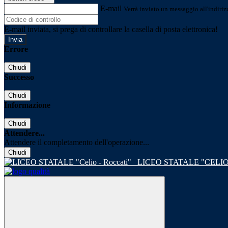
E-mail
Verrà inviato un messaggio all'indirizz
E-mail inviata, si prega di controllare la casella di posta elettronica!
Errore
Chiudi
Successo
Chiudi
Informazione
Chiudi
Attendere...
Attendere il completamento dell'operazione...
Chiudi
LICEO STATALE "CELIO