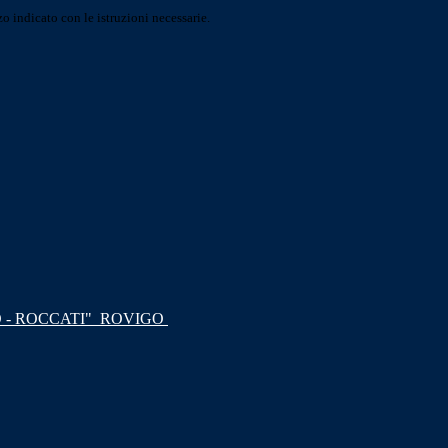
o indicato con le istruzioni necessarie.
 - ROCCATI"
ROVIGO