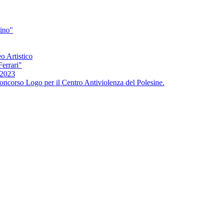
bino"
o Artistico
Ferrari"
/2023
oncorso Logo per il Centro Antiviolenza del Polesine.