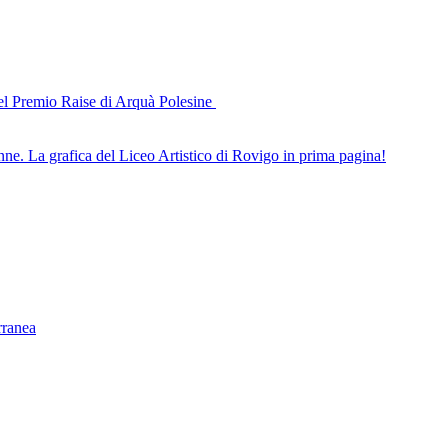
del Premio Raise di Arquà Polesine
nne. La grafica del Liceo Artistico di Rovigo in prima pagina!
rranea