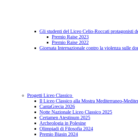
Gli studenti del Liceo Celio-Roccati protagonisti 
Premio Raise 2023
Premio Raise 2022
Giornata Internazionale contro la violenza sulle do
Progetti Liceo Classico
Il Liceo Classico alla Mostra Mediterraneo-Medite
CantaGrecia 2026
Notte Nazionale Liceo Classico 2025
Certamen Atestinum 2025
Archeologia in Polesine
Olimpiadi di Filosofia 2024
Premio Biasin 2024