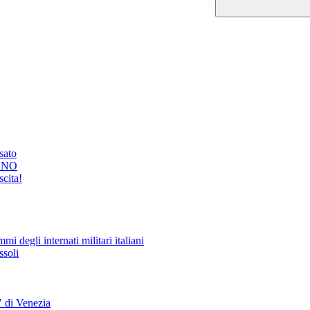
ssato
GNO
cita!
i degli internati militari italiani
ssoli
" di Venezia