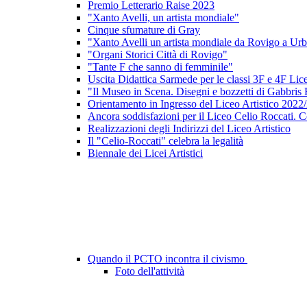
Premio Letterario Raise 2023
"Xanto Avelli, un artista mondiale"
Cinque sfumature di Gray
"Xanto Avelli un artista mondiale da Rovigo a Ur
"Organi Storici Città di Rovigo"
"Tante F che sanno di femminile"
Uscita Didattica Sarmede per le classi 3F e 4F Lice
"Il Museo in Scena. Disegni e bozzetti di Gabbris 
Orientamento in Ingresso del Liceo Artistico 2022
Ancora soddisfazioni per il Liceo Celio Roccati. C
Realizzazioni degli Indirizzi del Liceo Artistico
Il "Celio-Roccati" celebra la legalità
Biennale dei Licei Artistici
Quando il PCTO incontra il civismo
Foto dell'attività