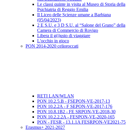
Le classi quinte in visita al Museo di Storia della
Psichiatria di Reggio Emilia
Il Liceo delle Scienze umane a Barbiana
(05/04/2023)
2 E S.U. e 3 D S.U. al “Salone del Grano” della
Camera di Commercio di Rovigo
Libera il g(i)usto di viaggiare
L'occhio in gioco
PON 2014-2020 celioroccati
RETI LAN/WLAN
PON 10.2.5.B - FSEPON-VE-2017-13
PON 10.2.2A - F SEPON-VE-2017-176
PON 10.8.1B2 - FE SRPON-VE-2018-30
PON 10.2.2.2A - FESPON-VE-2020-165
PON - FESR - 13.1.1A FESRPON-VE2021-75
Erasmus+ 2021-2027