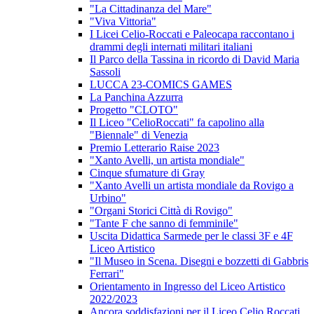
"La Cittadinanza del Mare"
"Viva Vittoria"
I Licei Celio-Roccati e Paleocapa raccontano i
drammi degli internati militari italiani
Il Parco della Tassina in ricordo di David Maria
Sassoli
LUCCA 23-COMICS GAMES
La Panchina Azzurra
Progetto "CLOTO"
Il Liceo "CelioRoccati" fa capolino alla
"Biennale" di Venezia
Premio Letterario Raise 2023
"Xanto Avelli, un artista mondiale"
Cinque sfumature di Gray
"Xanto Avelli un artista mondiale da Rovigo a
Urbino"
"Organi Storici Città di Rovigo"
"Tante F che sanno di femminile"
Uscita Didattica Sarmede per le classi 3F e 4F
Liceo Artistico
"Il Museo in Scena. Disegni e bozzetti di Gabbris
Ferrari"
Orientamento in Ingresso del Liceo Artistico
2022/2023
Ancora soddisfazioni per il Liceo Celio Roccati.