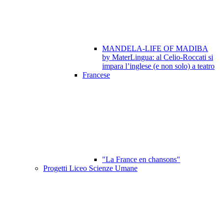
MANDELA-LIFE OF MADIBA
by MaterLingua: al Celio-Roccati si
impara l’inglese (e non solo) a teatro
Francese
"La France en chansons"
Progetti Liceo Scienze Umane