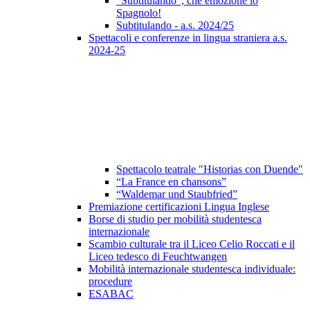
"Subtitulando", che emozione lo
Spagnolo!
Subtitulando - a.s. 2024/25
Spettacoli e conferenze in lingua straniera a.s.
2024-25
Spettacolo teatrale "Historias con Duende"
“La France en chansons”
“Waldemar und Staubfried”
Premiazione certificazioni Lingua Inglese
Borse di studio per mobilità studentesca
internazionale
Scambio culturale tra il Liceo Celio Roccati e il
Liceo tedesco di Feuchtwangen
Mobilità internazionale studentesca individuale:
procedure
ESABAC