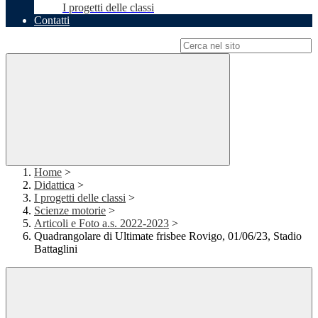
I progetti delle classi
Contatti
Campo di ricerca per le pagine del sito
Home
>
Didattica
>
I progetti delle classi
>
Scienze motorie
>
Articoli e Foto a.s. 2022-2023
>
Quadrangolare di Ultimate frisbee Rovigo, 01/06/23, Stadio
Battaglini