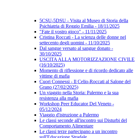
5CSU-5DSU - Visita al Museo di Storia della
Psichiatria di Reggio Emilia - 18/11/2025
"Fate il vostro gioco" - 11/11/2025
Cristina Roccati - La scienza delle donne nel
settecento degli uomini - 11/10/2025
Dal sangue versato al sangue donato -
30/10/2025
USCITA ALLA MOTORIZZAZIONE CIVILE
(16/10/2025)
Momento di riflessione e di ricordo dedicato alle
vittime di mafia
Cuori Connessi - Il Celio-Roccati al Salone del
Grano (27/02/2025)
Un viaggio nella Storia: Palermo e la sua
resistenza alla mafia
Workshop Peer Educator Del Veneto -
05/12/2024
Viaggio d'istruzione a Palermo
Le classi seconde all'incontro sui Disturbi del
Comportamento Alimentare
Le classi terze partecipano a un incontro
sull'Educazione Stradale