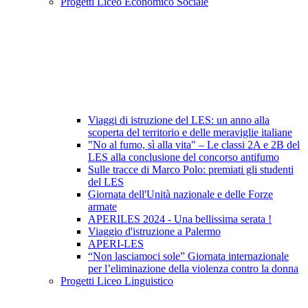
Progetti Liceo Economico Sociale
Viaggi di istruzione del LES: un anno alla
scoperta del territorio e delle meraviglie italiane
"No al fumo, sì alla vita" – Le classi 2A e 2B del
LES alla conclusione del concorso antifumo
Sulle tracce di Marco Polo: premiati gli studenti
del LES
Giornata dell'Unità nazionale e delle Forze
armate
APERILES 2024 - Una bellissima serata !
Viaggio d'istruzione a Palermo
APERI-LES
“Non lasciamoci sole” Giornata internazionale
per l’eliminazione della violenza contro la donna
Progetti Liceo Linguistico