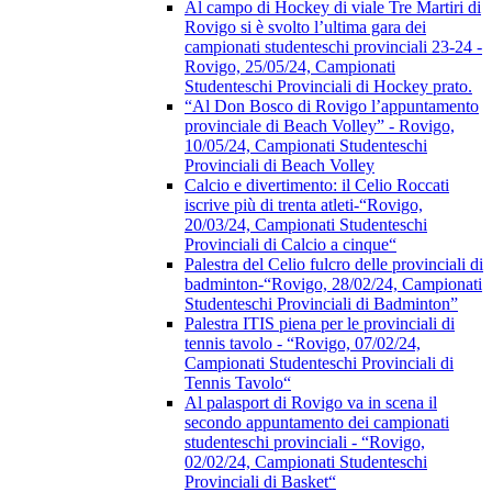
Al campo di Hockey di viale Tre Martiri di
Rovigo si è svolto l’ultima gara dei
campionati studenteschi provinciali 23-24 -
Rovigo, 25/05/24, Campionati
Studenteschi Provinciali di Hockey prato.
“Al Don Bosco di Rovigo l’appuntamento
provinciale di Beach Volley” - Rovigo,
10/05/24, Campionati Studenteschi
Provinciali di Beach Volley
Calcio e divertimento: il Celio Roccati
iscrive più di trenta atleti-“Rovigo,
20/03/24, Campionati Studenteschi
Provinciali di Calcio a cinque“
Palestra del Celio fulcro delle provinciali di
badminton-“Rovigo, 28/02/24, Campionati
Studenteschi Provinciali di Badminton”
Palestra ITIS piena per le provinciali di
tennis tavolo - “Rovigo, 07/02/24,
Campionati Studenteschi Provinciali di
Tennis Tavolo“
Al palasport di Rovigo va in scena il
secondo appuntamento dei campionati
studenteschi provinciali - “Rovigo,
02/02/24, Campionati Studenteschi
Provinciali di Basket“