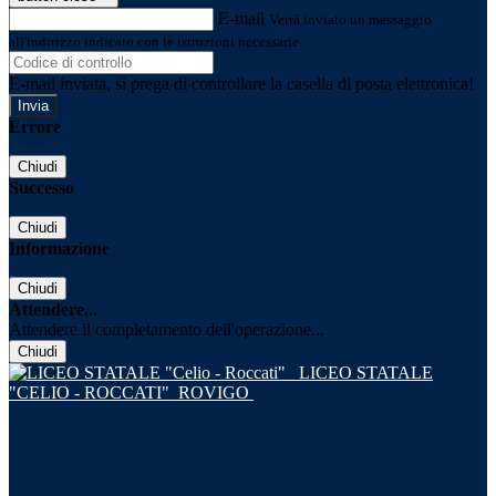
E-mail
Verrà inviato un messaggio
all'indirizzo indicato con le istruzioni necessarie.
E-mail inviata, si prega di controllare la casella di posta elettronica!
Errore
Chiudi
Successo
Chiudi
Informazione
Chiudi
Attendere...
Attendere il completamento dell'operazione...
Chiudi
LICEO STATALE
"CELIO - ROCCATI"
ROVIGO