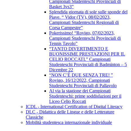
Campionati Studenteschi Provinciali di
Basket 3vs3”
Splendida giornata di sole sulle sponde del
Piave. “ Vidor (TV), 08/02/2023,
Campionati Studenteschi Regionali di
Corsa Campestre”
Pokerissimo! “Rovigo, 07/02/2023,
Campionati Studenteschi Provinciali di
Tennis Tavolo”
“TANTO DIVERTIMENTO E
BUONISSIME PRESTAZIONI PER IL
CELIO ROCCATI.” Campionati
Studenteschi Provinciali di Badminton – 5
Dicembre 22
“NON C’È DUE SENZA TRE! ”
Rovigo, 16/12/2022, Campionati
Studenteschi Provinciali di Pallavolo
Al via la stagione dei Campionati
Studenteschi: prime soddisfazioni per il
Liceo Celio Roccati
ICDL - International Certification of Digital Literacy
DLC - Didattica delle Lingue e delle Letterature
Classiche
Mobilità studentesca internazionale individuale