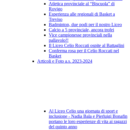
Atletica provinciale al “Biscuola” di
Rovigo
Esperienza alle regionali di Basket a
Treviso
Badminton, due podi per il nostro Liceo
Calcio a 5 provinciale, ancora trofei
Vice campionesse provinciali nella
pallavolo!!
Il Liceo Celio Roccati ospite al Battaglini
Conferma rosa per il Celio Roccati nel
Basket
Articoli e Foto a.s. 2023-2024
Al Liceo Celio una giornata di sport e
inclusione - Nadia Bala e Pierluigi Bonafin
portano le loro esperienze di vita ai ragazzi
del quinto anno