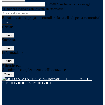
E-mail
Verrà inviato un messaggio
all'indirizzo indicato con le istruzioni necessarie.
E-mail inviata, si prega di controllare la casella di posta elettronica!
Errore
Chiudi
Successo
Chiudi
Informazione
Chiudi
Attendere...
Attendere il completamento dell'operazione...
Chiudi
LICEO STATALE
"CELIO - ROCCATI"
ROVIGO