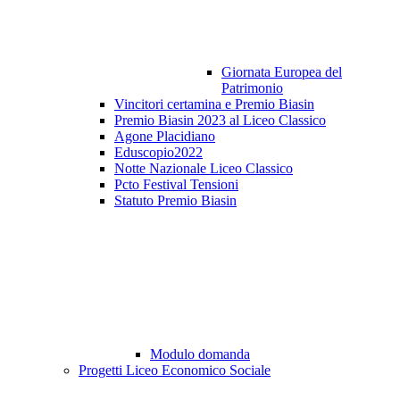
Giornata Europea del
Patrimonio
Vincitori certamina e Premio Biasin
Premio Biasin 2023 al Liceo Classico
Agone Placidiano
Eduscopio2022
Notte Nazionale Liceo Classico
Pcto Festival Tensioni
Statuto Premio Biasin
Modulo domanda
Progetti Liceo Economico Sociale