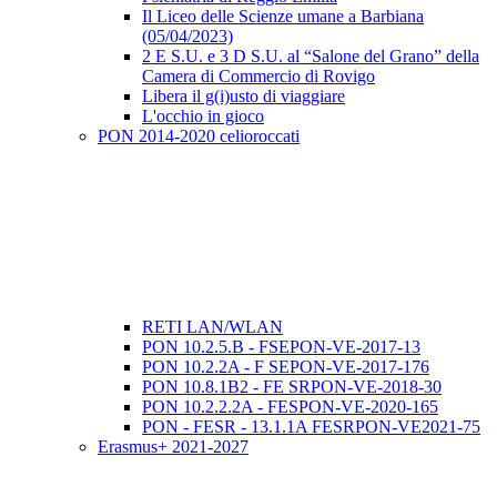
Il Liceo delle Scienze umane a Barbiana
(05/04/2023)
2 E S.U. e 3 D S.U. al “Salone del Grano” della
Camera di Commercio di Rovigo
Libera il g(i)usto di viaggiare
L'occhio in gioco
PON 2014-2020 celioroccati
RETI LAN/WLAN
PON 10.2.5.B - FSEPON-VE-2017-13
PON 10.2.2A - F SEPON-VE-2017-176
PON 10.8.1B2 - FE SRPON-VE-2018-30
PON 10.2.2.2A - FESPON-VE-2020-165
PON - FESR - 13.1.1A FESRPON-VE2021-75
Erasmus+ 2021-2027