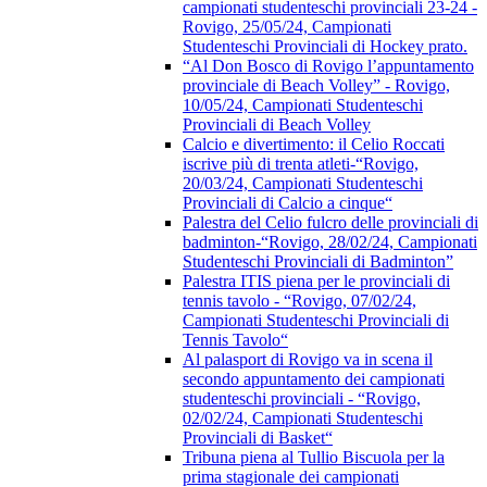
campionati studenteschi provinciali 23-24 -
Rovigo, 25/05/24, Campionati
Studenteschi Provinciali di Hockey prato.
“Al Don Bosco di Rovigo l’appuntamento
provinciale di Beach Volley” - Rovigo,
10/05/24, Campionati Studenteschi
Provinciali di Beach Volley
Calcio e divertimento: il Celio Roccati
iscrive più di trenta atleti-“Rovigo,
20/03/24, Campionati Studenteschi
Provinciali di Calcio a cinque“
Palestra del Celio fulcro delle provinciali di
badminton-“Rovigo, 28/02/24, Campionati
Studenteschi Provinciali di Badminton”
Palestra ITIS piena per le provinciali di
tennis tavolo - “Rovigo, 07/02/24,
Campionati Studenteschi Provinciali di
Tennis Tavolo“
Al palasport di Rovigo va in scena il
secondo appuntamento dei campionati
studenteschi provinciali - “Rovigo,
02/02/24, Campionati Studenteschi
Provinciali di Basket“
Tribuna piena al Tullio Biscuola per la
prima stagionale dei campionati