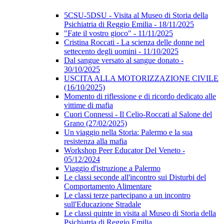
5CSU-5DSU - Visita al Museo di Storia della
Psichiatria di Reggio Emilia - 18/11/2025
"Fate il vostro gioco" - 11/11/2025
Cristina Roccati - La scienza delle donne nel
settecento degli uomini - 11/10/2025
Dal sangue versato al sangue donato -
30/10/2025
USCITA ALLA MOTORIZZAZIONE CIVILE
(16/10/2025)
Momento di riflessione e di ricordo dedicato alle
vittime di mafia
Cuori Connessi - Il Celio-Roccati al Salone del
Grano (27/02/2025)
Un viaggio nella Storia: Palermo e la sua
resistenza alla mafia
Workshop Peer Educator Del Veneto -
05/12/2024
Viaggio d'istruzione a Palermo
Le classi seconde all'incontro sui Disturbi del
Comportamento Alimentare
Le classi terze partecipano a un incontro
sull'Educazione Stradale
Le classi quinte in visita al Museo di Storia della
Psichiatria di Reggio Emilia