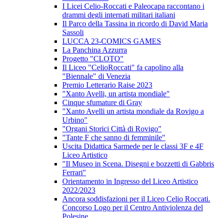
I Licei Celio-Roccati e Paleocapa raccontano i
drammi degli internati militari italiani
Il Parco della Tassina in ricordo di David Maria
Sassoli
LUCCA 23-COMICS GAMES
La Panchina Azzurra
Progetto "CLOTO"
Il Liceo "CelioRoccati" fa capolino alla
"Biennale" di Venezia
Premio Letterario Raise 2023
"Xanto Avelli, un artista mondiale"
Cinque sfumature di Gray
"Xanto Avelli un artista mondiale da Rovigo a
Urbino"
"Organi Storici Città di Rovigo"
"Tante F che sanno di femminile"
Uscita Didattica Sarmede per le classi 3F e 4F
Liceo Artistico
"Il Museo in Scena. Disegni e bozzetti di Gabbris
Ferrari"
Orientamento in Ingresso del Liceo Artistico
2022/2023
Ancora soddisfazioni per il Liceo Celio Roccati.
Concorso Logo per il Centro Antiviolenza del
Polesine.