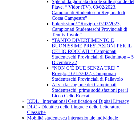
Splendida giornata di sole sulle sponde del
Piave. “ Vidor (TV), 08/02/2023,
Campionati Studenteschi Regionali di
Corsa Campestre”
Pokerissimo! “Rovigo, 07/02/2023,
Campionati Studenteschi Provinciali di
Tennis Tavolo”
“TANTO DIVERTIMENTO E
BUONISSIME PRESTAZIONI PER IL
CELIO ROCCATI.” Campionati
Studenteschi Provinciali di Badminton – 5
Dicembre 22
“NON C’È DUE SENZA TRE! ”
Rovigo, 16/12/2022, Campionati
Studenteschi Provinciali di Pallavolo
Al via la stagione dei Campionati
Studenteschi: prime soddisfazioni per il
Liceo Celio Roccati
ICDL - International Certification of Digital Literacy
DLC - Didattica delle Lingue e delle Letterature
Classiche
Mobilità studentesca internazionale individuale