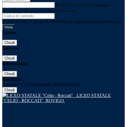
E-mail
Verrà inviato un messaggio
all'indirizzo indicato con le istruzioni necessarie.
E-mail inviata, si prega di controllare la casella di posta elettronica!
Errore
Chiudi
Successo
Chiudi
Informazione
Chiudi
Attendere...
Attendere il completamento dell'operazione...
Chiudi
LICEO STATALE
"CELIO - ROCCATI"
ROVIGO