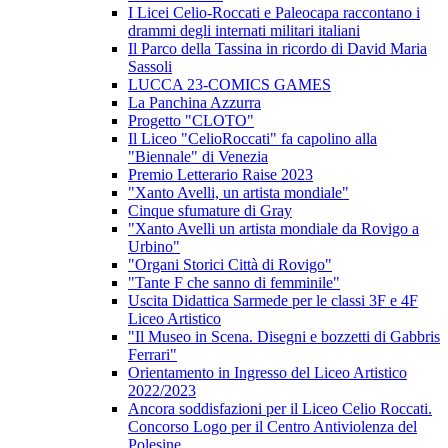
I Licei Celio-Roccati e Paleocapa raccontano i
drammi degli internati militari italiani
Il Parco della Tassina in ricordo di David Maria
Sassoli
LUCCA 23-COMICS GAMES
La Panchina Azzurra
Progetto "CLOTO"
Il Liceo "CelioRoccati" fa capolino alla
"Biennale" di Venezia
Premio Letterario Raise 2023
"Xanto Avelli, un artista mondiale"
Cinque sfumature di Gray
"Xanto Avelli un artista mondiale da Rovigo a
Urbino"
"Organi Storici Città di Rovigo"
"Tante F che sanno di femminile"
Uscita Didattica Sarmede per le classi 3F e 4F
Liceo Artistico
"Il Museo in Scena. Disegni e bozzetti di Gabbris
Ferrari"
Orientamento in Ingresso del Liceo Artistico
2022/2023
Ancora soddisfazioni per il Liceo Celio Roccati.
Concorso Logo per il Centro Antiviolenza del
Polesine.