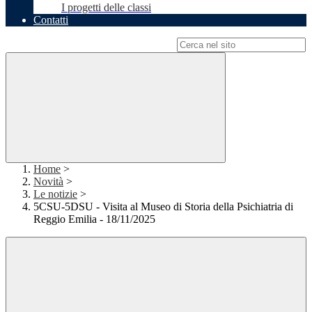
I progetti delle classi
Contatti
Campo di ricerca per le pagine del sito
Home
>
Novità
>
Le notizie
>
5CSU-5DSU - Visita al Museo di Storia della Psichiatria di
Reggio Emilia - 18/11/2025