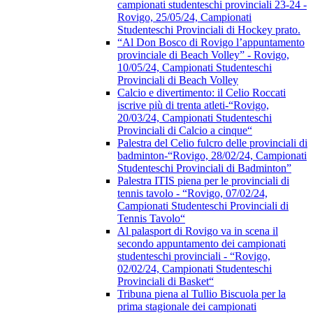
campionati studenteschi provinciali 23-24 -
Rovigo, 25/05/24, Campionati
Studenteschi Provinciali di Hockey prato.
“Al Don Bosco di Rovigo l’appuntamento
provinciale di Beach Volley” - Rovigo,
10/05/24, Campionati Studenteschi
Provinciali di Beach Volley
Calcio e divertimento: il Celio Roccati
iscrive più di trenta atleti-“Rovigo,
20/03/24, Campionati Studenteschi
Provinciali di Calcio a cinque“
Palestra del Celio fulcro delle provinciali di
badminton-“Rovigo, 28/02/24, Campionati
Studenteschi Provinciali di Badminton”
Palestra ITIS piena per le provinciali di
tennis tavolo - “Rovigo, 07/02/24,
Campionati Studenteschi Provinciali di
Tennis Tavolo“
Al palasport di Rovigo va in scena il
secondo appuntamento dei campionati
studenteschi provinciali - “Rovigo,
02/02/24, Campionati Studenteschi
Provinciali di Basket“
Tribuna piena al Tullio Biscuola per la
prima stagionale dei campionati