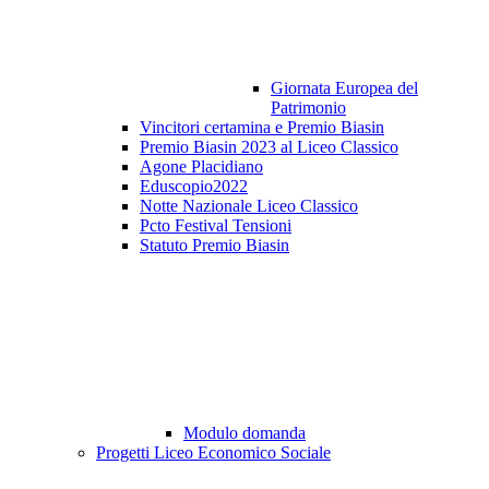
Giornata Europea del
Patrimonio
Vincitori certamina e Premio Biasin
Premio Biasin 2023 al Liceo Classico
Agone Placidiano
Eduscopio2022
Notte Nazionale Liceo Classico
Pcto Festival Tensioni
Statuto Premio Biasin
Modulo domanda
Progetti Liceo Economico Sociale