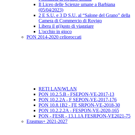
Il Liceo delle Scienze umane a Barbiana
(05/04/2023)
2 E S.U. e 3 D S.U. al “Salone del Grano” della
Camera di Commercio di Rovigo
Libera il g(i)usto di viaggiare
L'occhio in gioco
PON 2014-2020 celioroccati
RETI LAN/WLAN
PON 10.2.5.B - FSEPON-VE-2017-13
PON 10.2.2A - F SEPON-VE-2017-176
PON 10.8.1B2 - FE SRPON-VE-2018-30
PON 10.2.2.2A - FESPON-VE-2020-165
PON - FESR - 13.1.1A FESRPON-VE2021-75
Erasmus+ 2021-2027