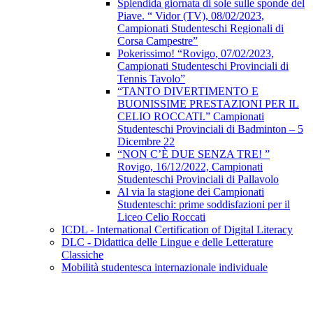
Splendida giornata di sole sulle sponde del
Piave. “ Vidor (TV), 08/02/2023,
Campionati Studenteschi Regionali di
Corsa Campestre”
Pokerissimo! “Rovigo, 07/02/2023,
Campionati Studenteschi Provinciali di
Tennis Tavolo”
“TANTO DIVERTIMENTO E
BUONISSIME PRESTAZIONI PER IL
CELIO ROCCATI.” Campionati
Studenteschi Provinciali di Badminton – 5
Dicembre 22
“NON C’È DUE SENZA TRE! ”
Rovigo, 16/12/2022, Campionati
Studenteschi Provinciali di Pallavolo
Al via la stagione dei Campionati
Studenteschi: prime soddisfazioni per il
Liceo Celio Roccati
ICDL - International Certification of Digital Literacy
DLC - Didattica delle Lingue e delle Letterature
Classiche
Mobilità studentesca internazionale individuale