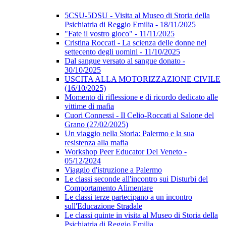
5CSU-5DSU - Visita al Museo di Storia della
Psichiatria di Reggio Emilia - 18/11/2025
"Fate il vostro gioco" - 11/11/2025
Cristina Roccati - La scienza delle donne nel
settecento degli uomini - 11/10/2025
Dal sangue versato al sangue donato -
30/10/2025
USCITA ALLA MOTORIZZAZIONE CIVILE
(16/10/2025)
Momento di riflessione e di ricordo dedicato alle
vittime di mafia
Cuori Connessi - Il Celio-Roccati al Salone del
Grano (27/02/2025)
Un viaggio nella Storia: Palermo e la sua
resistenza alla mafia
Workshop Peer Educator Del Veneto -
05/12/2024
Viaggio d'istruzione a Palermo
Le classi seconde all'incontro sui Disturbi del
Comportamento Alimentare
Le classi terze partecipano a un incontro
sull'Educazione Stradale
Le classi quinte in visita al Museo di Storia della
Psichiatria di Reggio Emilia